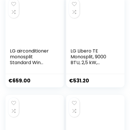
LG airconditioner
LG Libero TE
monosplit
Monosplit, 9000
Standard Win
BTU, 2,5 kW,
Inverter 12000 Btu
A++/A+
R32 S12ER
€
659.00
€
531.20