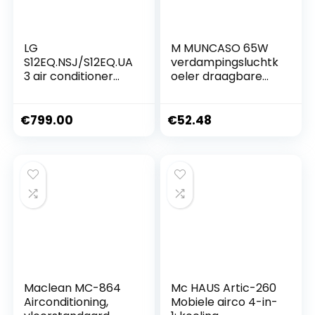
LG
M MUNCASO 65W
S12EQ.NSJ/S12EQ.UA
verdampingsluchtk
3 air conditioner
oeler draagbare
split systeem wit
airco – 5L tank 2
ijspakket, 3D
luchtstroom met 3
€
799.00
€
52.48
modi en snelheden,
LED-touchscreen
12 uur timer,
afstandsbediening
airconditioner
koelventilator voor
Maclean MC-864
Mc HAUS Artic-260
Airconditioning,
Mobiele airco 4-in-