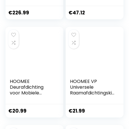
Luchtbevochtiger
programmeerbaar,
en Luchtkoeler –
wit
Mobiele Airco
€
226.99
€
47.12
zonder Slang – Air
Cooler 65dB –
Afstandsbediening
en Timer –
Watertank 48L –
91,5 x 68,3 cm
HOOMEE
HOOMEE VP
Deurafdichting
Universele
voor Mobiele
Raamafdichtingskit
Airconditioners
voor Mobiele
Airconditioners
€
20.99
€
21.99