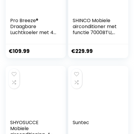
Pro Breeze®
SHINCO Mobiele
Draagbare
airconditioner met
Luchtkoeler met 4
functie 7000BTU,
Operationele Modi,
9000BTU, 12000BTU
3
Ventilatorsnelhede
€
109.99
€
229.99
n, LED Scherm &
Afstandsbediening.
Krachtige
Verdampingsluchtk
oeler met
Ingebouwde Timer
& Automatische
Oscillatie
SHYOSUCCE
Suntec
Mobiele