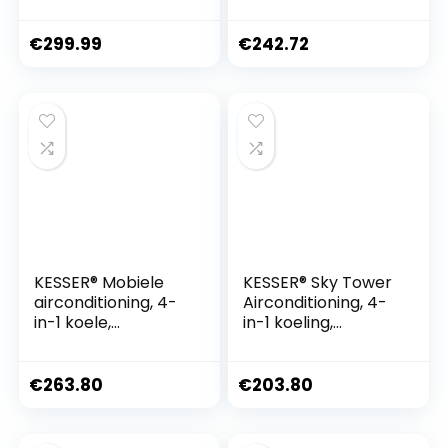
12.000BTU
€
299.99
€
242.72
KESSER® Mobiele
KESSER® Sky Tower
airconditioning, 4-
Airconditioning, 4-
in-1 koele,
in-1 koeling,
luchtontvochtiger,
luchtontvochtiger,
luchten, ventilator,
ventilator, 9000
9000 BTU/h (2.600
BTU/h (2.600 watt),
€
263.80
€
203.80
watt) 2,7 kW,
2,7 kW,
klimaat,
airconditioning,
afstandsbediening
afstandsbediening