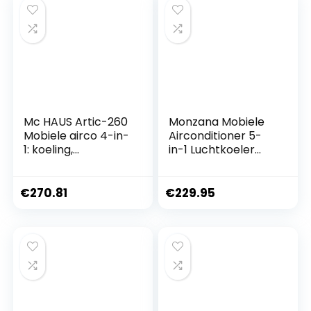
en timer,
en timer,
nachtmodule
nachtmodus (EEK:
A)
Mc HAUS Artic-260
Monzana Mobiele
Mobiele airco 4-in-
Airconditioner 5-
1: koeling,
in-1 Luchtkoeler
verwarming,
Luchtontvochtiger
ventilatie en
Ventilator
ontvochtiging, wifi-
Verwarming WiFi
€
270.81
€
229.95
app, ≥ 28 m²
App-bediening
9000 BTU/h