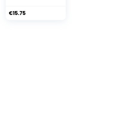
voor
airconditioning,
5000 codes
€
15.75