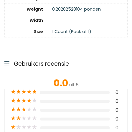
Weight
0.20282528104 ponden
Width
Size
‎1 Count (Pack of 1)
Gebruikers recensie
0.0
uit 5
★
★
★
★
★
0
★
★
★
★
★
0
★
★
★
★
★
0
★
★
★
★
★
0
★
★
★
★
★
0