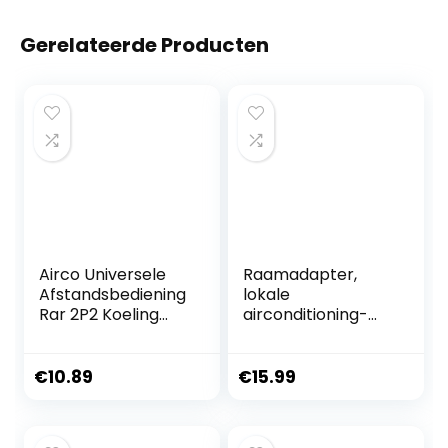
Gerelateerde Producten
Airco Universele
Raamadapter,
Afstandsbediening
lokale
Rar 2P2 Koeling
airconditioning-
Airconditioner
accessoires,
Afstandsbediening
Component Kit,
Voor Rar 2A1 Rar
set
€
10.89
€
15.99
52P1 Rar 2Sp1 Rar
reserveonderdele
3U4 Rar 2P2
n met afvoerslang,
raam- en