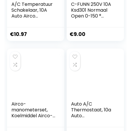
A/C Temperatuur
C-FUNN 250V 10A
Schakelaar, 10A
Ksd301 Normaal
Auto Airco
Open 0-150 °
Elektronische
Thermostaat
Thermostaat
Temperatuurregeli
Schakelaar
ng Thermische
€
10.97
€
9.00
Temperatuur
Regelaar
Controle Auto
Schakelaar – 30
Accessoire 12V
Standaard
Airco-
Auto A/C
manometerset,
Thermostaat, 10a
Koelmiddel Airco-
Auto
gereedschappen
Airconditioner
Airco-
Elektronische