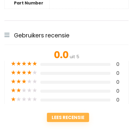
Part Number
Gebruikers recensie
0.0
uit 5
★
★
★
★
★
0
★
★
★
★
★
0
★
★
★
★
★
0
★
★
★
★
★
0
★
★
★
★
★
0
LEES RECENSIE