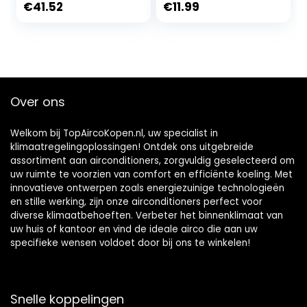
diagnosemeetset
Thermostaat
€
41.52
€
11.99
met Slang- en
Schakelaar
Haakset
Temperatuurregeli
ng Auto
Accessoire
Over ons
Welkom bij TopAircoKopen.nl, uw specialist in
klimaatregelingoplossingen! Ontdek ons uitgebreide
assortiment aan airconditioners, zorgvuldig geselecteerd om
uw ruimte te voorzien van comfort en efficiënte koeling. Met
innovatieve ontwerpen zoals energiezuinige technologieën
en stille werking, zijn onze airconditioners perfect voor
diverse klimaatbehoeften. Verbeter het binnenklimaat van
uw huis of kantoor en vind de ideale airco die aan uw
specifieke wensen voldoet door bij ons te winkelen!
Snelle koppelingen